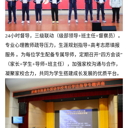
24小时督导，三级联动（级部领导+班主任+督察员）。
专业心理教师疏导压力，生涯规划指导+高考志愿填报
服务 。为每位学生配备专属导师，定期召开“四方会谈”
（家长+学生+导师+班主任），加强家校沟通与合作，
凝聚家校合力，共同为学生搭建成长发展的优质平台。