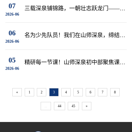
07
三载深泉铺锦路，一朝壮志跃龙门——济
2026-06
南市深泉外国语学校暖心护航2026高考
06
名为少先队员！我们在山师深泉，缔结红
2026-06
色契约
05
精研每一节课！山师深泉初中部聚焦课堂
2026-06
提质增效
«
1
2
3
4
5
6
7
8
...
44
45
»