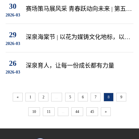
30
赛场策马展风采 青春跃动向未来 | 第五届
2026-03
深泉体育节开幕
29
深泉海棠节 | 以花为媒铸文化地标，以节
2026-03
为桥展育人风采
26
深泉育人，让每一份成长都有力量
2026-03
«
1
2
...
5
6
7
8
9
10
11
...
44
45
»