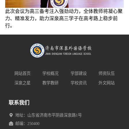
此次会议为高三备考注入强劲动力，全体教师将凝心聚
力、精准发力，助力深泉高三学子在高考路上稳步前
行。
网站首页
学校概况
学部建设
师资队伍
深泉之星
教学教研
学校资讯
外文网站
联系我们
地址：山东省济南市平阴县深泉路1号
邮编：250400