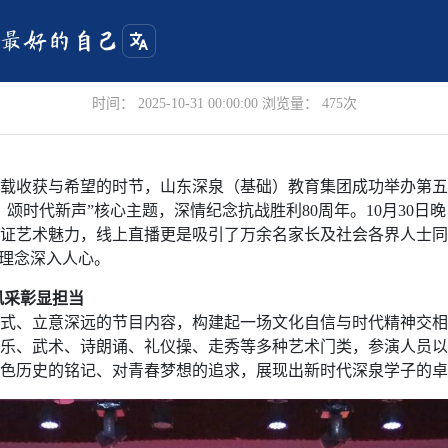
新声 | 山东深泉（基础）教育集团第五届校
时间： 2025-10-31 00:00:00 浏览量： 475次
载收获与希望的时节，山东深泉（基础
）
教育集团成功举办第五
颂时代新声”核心主题，深情纪念抗战胜利80周年。10月30日
同见证艺术魅力，线上直播更是吸引了万余名家长及社会各界人士
人理念深入人心。
风采彰显担当
式、立意深远的节目内容，构建起一场文化自信与时代精神交相
乐、武术、诗朗诵、礼仪操、走秀等多种艺术门类，参演人员以
色历史的铭记、对青春梦想的追求，展现出新时代深泉学子的卓