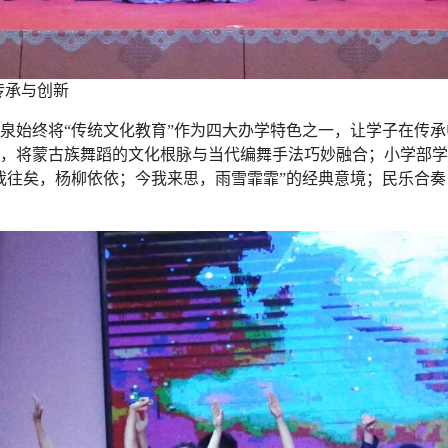
传承与创新
泉始终将“传统文化教育”作为四大办学特色之一，让学子在传
，将蒙古族舞蹈的文化根脉与当代编舞手法巧妙融合；小学部学
我往矣，杨柳依依；今我来思，雨雪霏霏”的经典意境；民乐合