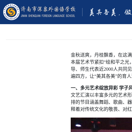
绘和平之光 颂时代
金秋送爽，丹桂飘香，在这满
本届艺术节紧扣“绘和平之光，
导、师生代表近2000人共
遍四方，让“美其各美”的育
一、多元艺术绽放异彩 学子
文艺汇演以丰富多元的艺术形
排的节目涵盖舞蹈、歌曲、器
释着对传统文化的敬畏、对红