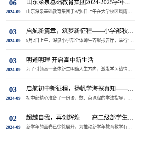
06
山东深泉基础教育集团2024-2025学年开
学典礼暨庆祝教师节表彰大会圆满举行
山东深泉基础教育集团于9月6日上午在大学校区风雨操
2024-09
场隆重举行开学典礼暨庆祝教师节表彰大会
03
启航新篇章，筑梦新征程——小学部秋季
开学典礼暨升旗仪式
9月2日上午，深泉小学部全体师生齐聚报告厅，举行“启
2024-09
航新篇章，筑梦新征程”为主题的秋季开学典礼暨新学期
升旗仪式。
03
明道明理 开启高中新生活
为了引领高一全体新生明确人生方向，激发学习热情，
2024-09
培养家国情怀，我们特此举办“明道明理 开启高中新生活
专题讲座”
03
启航初中新征程，扬帆学海探真知——初
中部学法指导讲座
初中部精心准备了一份语、数、英课程的学法指导，希
2024-09
望能成为同学们学习路上的“通关攻略”！
02
超越自我，再创辉煌——高二级部学生发
展策略座谈会
新学年的画卷已徐徐展开，为推动新学年教育教学有效
2024-09
开展，9月2日，高二级部在报告厅召开2023级学生发展
策略座谈会。