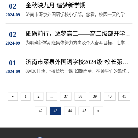
02
金秋映九月 追梦新学期
济南市深泉外国语学校小学部，您看，校园一天的学习
2024-09
和生活，我是这样度过的！
02
砥砺前行，逐梦高二——高二级部开学第
一课
为明确新学期班集体努力方向及个人奋斗目标，让学生
2024-09
以崭新的姿态、饱满的精神迎接新的机遇与挑战，济南
市深泉外国语学校高二级部开展了“开学第一课”主题班
01
济南市深泉外国语学校2024级“校长第一
会。
课”开课啦！
8月30日晚，“校长第一课”如期而至。在师生们的热切目
2024-09
光中，学生代表迈步前行，引领全体学生进行庄严宣
誓，誓言声中，青春的火焰熊熊燃烧。
«
1
2
...
37
38
39
40
41
42
43
44
45
»